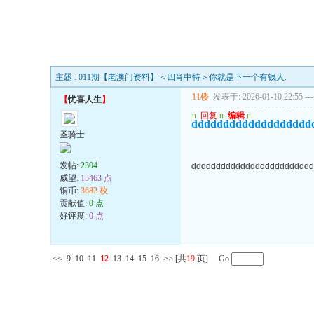
主题 : 011期【老澳门资料】＜四肖中特＞你就是下一个有钱人.
11楼
发表于: 2026-01-10 22:55
---
【
忧喜人生
】
u
回复
u
编辑
u
ddddddddddddddddddd
圣骑士
发帖:
2304
ddddddddddddddddddddddddd
威望:
15463 点
铜币:
3682 枚
贡献值:
0 点
好评度:
0 点
<<
9
10
11
12
13
14
15
16
>>
[共
19
页] Go