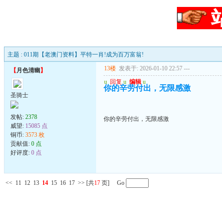
主题 : 011期【老澳门资料】平特一肖!成为百万富翁!
13楼
发表于: 2026-01-10 22:57
---
【
月色清幽
】
u
回复
u
编辑
u
你的辛劳付出，无限感激
圣骑士
发帖:
2378
你的辛劳付出，无限感激
威望:
15085 点
铜币:
3573 枚
贡献值:
0 点
好评度:
0 点
<<
11
12
13
14
15
16
17
>>
[共
17
页] Go