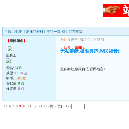
主题 : 011期【老澳门资料】平特一肖!成为百万富翁!
8楼
发表于: 2026-01-10 22:51
---
【
李静闻名
】
u
回复
u
编辑
u
无私奉献,极限典范,彩民福音!!
圣骑士
发帖:
2435
无私奉献,极限典范,彩民福音!!
威望:
15104 点
铜币:
3505 枚
贡献值:
0 点
好评度:
0 点
<<
6
7
8
9
10
11
12
13
>>
[共
17
页] Go