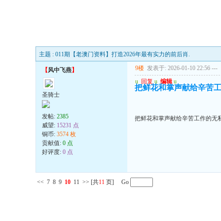
主题 : 011期【老澳门资料】打造2026年最有实力的前后肖.
9楼
发表于: 2026-01-10 22:56
---
【
风中飞燕
】
u
回复
u
编辑
u
把鲜花和掌声献给辛苦
圣骑士
发帖:
2385
把鲜花和掌声献给辛苦工作的无
威望:
15231 点
铜币:
3574 枚
贡献值:
0 点
好评度:
0 点
<<
7
8
9
10
11
>>
[共
11
页] Go