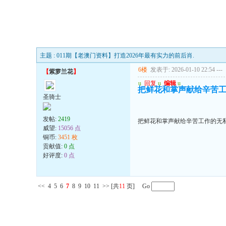
主题 : 011期【老澳门资料】打造2026年最有实力的前后肖.
6楼
发表于: 2026-01-10 22:54
---
【
紫萝兰花
】
u
回复
u
编辑
u
把鲜花和掌声献给辛苦
圣骑士
发帖:
2419
把鲜花和掌声献给辛苦工作的无
威望:
15056 点
铜币:
3451 枚
贡献值:
0 点
好评度:
0 点
<<
4
5
6
7
8
9
10
11
>>
[共
11
页] Go