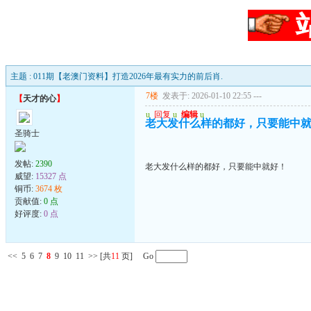
主题 : 011期【老澳门资料】打造2026年最有实力的前后肖.
7楼
发表于: 2026-01-10 22:55
---
【
天才的心
】
u
回复
u
编辑
u
老大发什么样的都好，只要能中
圣骑士
发帖:
2390
老大发什么样的都好，只要能中就好！
威望:
15327 点
铜币:
3674 枚
贡献值:
0 点
好评度:
0 点
<<
5
6
7
8
9
10
11
>>
[共
11
页] Go