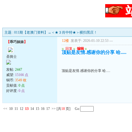
主题 : 011期【老澳门资料】→＜★３肖中特★＞横扫黑庄！
12楼
发表于: 2026-01-10 22:53
---
【
乖巧妹妹
】
u
回复
u
编辑
u
顶贴是友情.感谢你的分享 哈.....
圣骑士
发帖:
2447
顶贴是友情.感谢你的分享 哈.....
威望:
15166 点
铜币:
3549 枚
贡献值:
0 点
好评度:
0 点
<<
10
11
12
13
14
15
16
17
>>
[共
18
页] Go