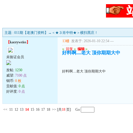
主题 : 011期【老澳门资料】→＜★３肖中特★＞横扫黑庄！
13楼
发表于: 2026-01-10 22:54
---
【
kaceyweiss
】
u
回复
u
编辑
u
好料啊....老大 顶你期期大中
未验证会员
发帖:
1230
好料啊....老大 顶你期期大中
威望:
7100 点
铜币:
0 枚
贡献值:
0 点
好评度:
0 点
<<
11
12
13
14
15
16
17
18
>>
[共
18
页] Go