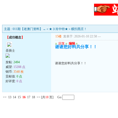
主题 : 011期【老澳门资料】→＜★３肖中特★＞横扫黑庄！
15楼
发表于: 2026-01-10 22:58
---
【
成功概念
】
u
回复
u
编辑
u
谢谢您好料共分享！！
圣骑士
发帖:
2494
谢谢您好料共分享！！
威望:
15208 点
铜币:
3548 枚
贡献值:
0 点
好评度:
0 点
<<
13
14
15
16
17
18
>>
[共
18
页] Go