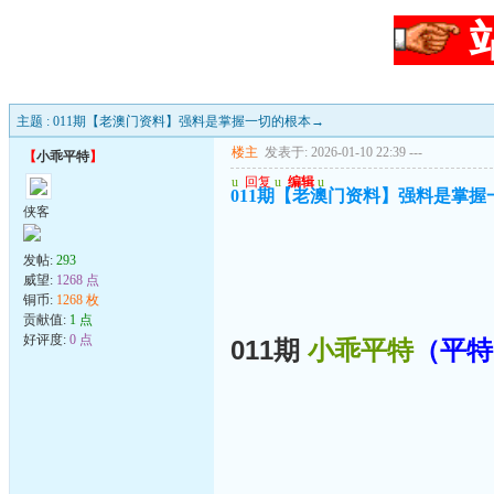
主题 : 011期【老澳门资料】强料是掌握一切的根本→
楼主
发表于: 2026-01-10 22:39
---
【
小乖平特
】
u
回复
u
编辑
u
011期【老澳门资料】强料是掌握
侠客
发帖:
293
威望:
1268 点
铜币:
1268 枚
贡献值:
1 点
好评度:
0 点
011期
小乖平特
（平特