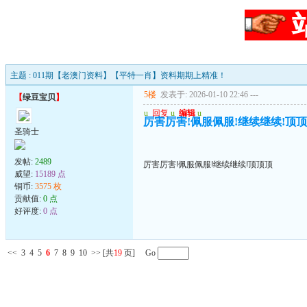
主题 : 011期【老澳门资料】【平特一肖】资料期期上精准！
5楼
发表于: 2026-01-10 22:46
---
【
绿豆宝贝
】
u
回复
u
编辑
u
厉害厉害!佩服佩服!继续继续!顶
圣骑士
发帖:
2489
厉害厉害!佩服佩服!继续继续!顶顶顶
威望:
15189 点
铜币:
3575 枚
贡献值:
0 点
好评度:
0 点
<<
3
4
5
6
7
8
9
10
>>
[共
19
页] Go