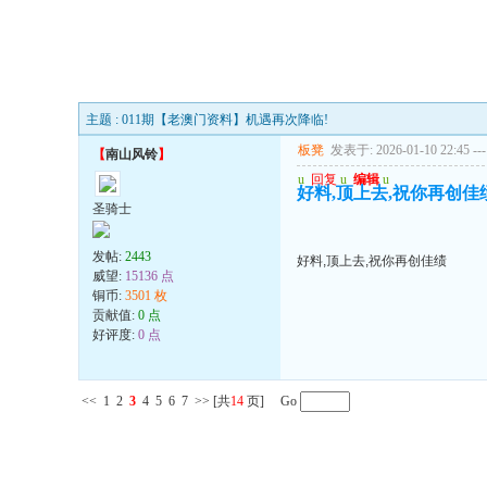
主题 : 011期【老澳门资料】机遇再次降临!
板凳
发表于: 2026-01-10 22:45
---
【
南山风铃
】
u
回复
u
编辑
u
好料,顶上去,祝你再创佳
圣骑士
发帖:
2443
好料,顶上去,祝你再创佳绩
威望:
15136 点
铜币:
3501 枚
贡献值:
0 点
好评度:
0 点
<<
1
2
3
4
5
6
7
>>
[共
14
页] Go