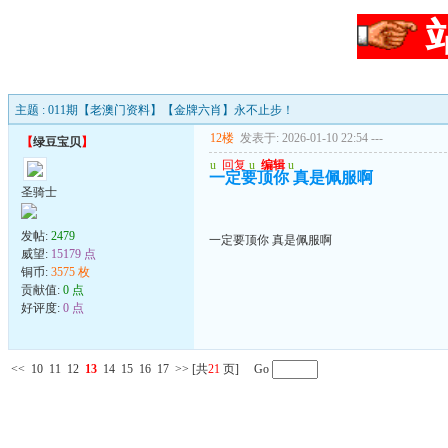
主题 : 011期【老澳门资料】【金牌六肖】永不止步！
12楼
发表于: 2026-01-10 22:54
---
【
绿豆宝贝
】
u
回复
u
编辑
u
一定要顶你 真是佩服啊
圣骑士
发帖:
2479
一定要顶你 真是佩服啊
威望:
15179 点
铜币:
3575 枚
贡献值:
0 点
好评度:
0 点
<<
10
11
12
13
14
15
16
17
>>
[共
21
页] Go