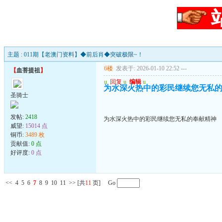
主题 : 011期【老澳门资料】◆前后肖◆突破极限~！
6楼
发表于: 2026-01-10 22:52
---
【
血菩提祖
】
u
回复
u
编辑
u
为水深火热中的彩民继续您无私
圣骑士
发帖:
2418
为水深火热中的彩民继续您无私的奉献精神
威望:
15014 点
铜币:
3489 枚
贡献值:
0 点
好评度:
0 点
<<
4
5
6
7
8
9
10
11
>>
[共
11
页] Go