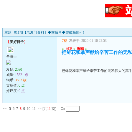
主题 : 011期【老澳门资料】◆前后肖◆突破极限~！
7楼
发表于: 2026-01-10 22:53
---
【
美好日子
】
u
回复
u
编辑
u
把鲜花和掌声献给辛苦工作的无
圣骑士
发帖:
2530
把鲜花和掌声献给辛苦工作的无私伟大的高
威望:
15321 点
铜币:
3582 枚
贡献值:
0 点
好评度:
0 点
<<
5
6
7
8
9
10
11
>>
[共
11
页] Go