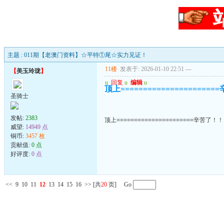
主题 : 011期【老澳门资料】☆平特①尾☆实力见证！
11楼
发表于: 2026-01-10 22:51
---
【
美玉玲珑
】
u
回复
u
编辑
u
顶上===================
圣骑士
发帖:
2383
顶上======================辛苦了！
威望:
14949 点
铜币:
3457 枚
贡献值:
0 点
好评度:
0 点
<<
9
10
11
12
13
14
15
16
>>
[共
20
页] Go