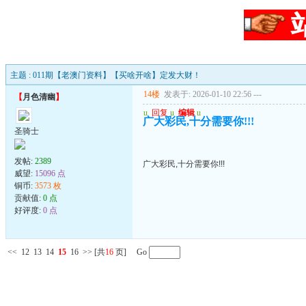
主题 : 011期【老澳门资料】【买啥开啥】定发大财！
14楼
发表于: 2026-01-10 22:56
---
【
月色清幽
】
u
回复
u
编辑
u
广大彩民,十分需要你!!!
圣骑士
发帖:
2389
广大彩民,十分需要你!!!
威望:
15096 点
铜币:
3573 枚
贡献值:
0 点
好评度:
0 点
<<
12
13
14
15
16
>>
[共
16
页] Go