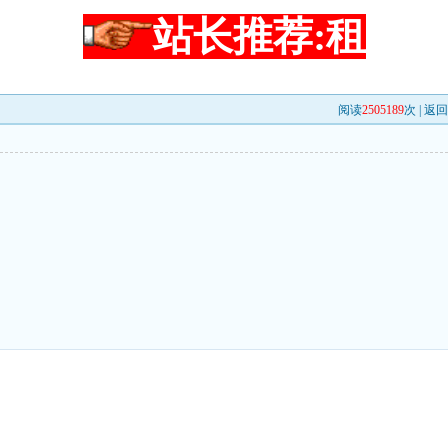
站长推荐:租
阅读
2505189
次 |
返回