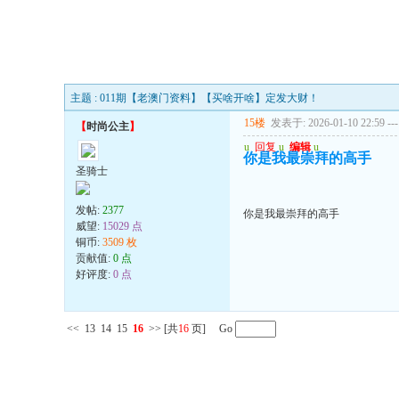
主题 : 011期【老澳门资料】【买啥开啥】定发大财！
15楼
发表于: 2026-01-10 22:59
---
【
时尚公主
】
u
回复
u
编辑
u
你是我最崇拜的高手
圣骑士
发帖:
2377
你是我最崇拜的高手
威望:
15029 点
铜币:
3509 枚
贡献值:
0 点
好评度:
0 点
<<
13
14
15
16
>>
[共
16
页] Go