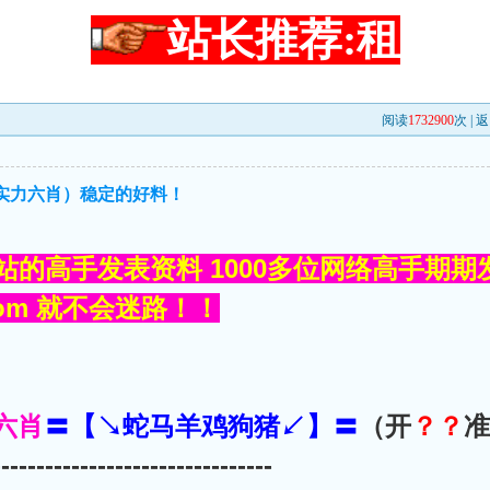
站长推荐:租
阅读
1732900
次 |
返
（实力六肖）稳定的好料！
站的高手发表资料 1000多位网络高手期期
.com 就不会迷路！！
六肖
〓【↘蛇马羊鸡狗猪↙】〓
（开
？？
准
--------------------------------