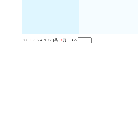
<<
1
2
3
4
5
>>
[共
10
页] Go