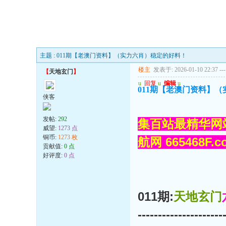
主题 : 011期【老澳门资料】（实力六肖）稳定的好料！
楼主
发表于: 2026-01-10 22:37
---
【
天地玄门
】
u
回复
u
编辑
u
011期【老澳门资料】
侠客
发帖:
292
集百站最精华网
威望:
1273 点
铜币:
1273 枚
航网 665468F
贡献值:
0 点
好评度:
0 点
011期:
天地玄门
---------------------