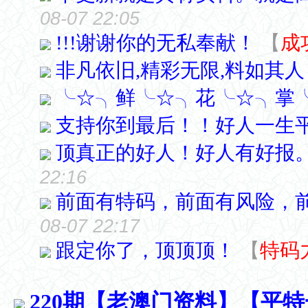
08-07 22:05
!!!谢谢你的无私奉献！
【
成
非凡依旧,精彩无限,料如其人
╰☆╮鲜╰☆╮花╰☆╮掌
支持你到最后！！好人一生
顶真正的好人！好人有好报
22:16
前面有特码，前面有风险，
08-07 22:17
跟定你了，顶顶顶！
【
特码
220期【老澳门资料】【平