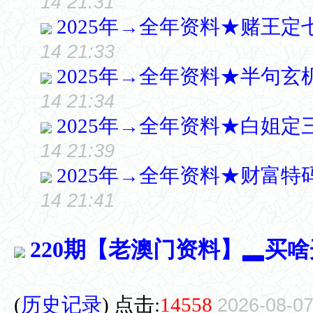
14 21:31
2025年→全年资料★赌王定七尾
14 21:33
2025年→全年资料★半句玄机诗
14 21:34
2025年→全年资料★白姐定三头
14 21:39
2025年→全年资料★财富特码诗
14 21:41
220期【老澳门资料】▂买啥
(
历史记录
) 点击:
14558
2026-08-0