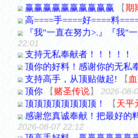
赢赢赢赢赢赢赢赢赢赢
【
期
高====手====好====料===
『我"一直在努力>.』『我"一
22:01
支持无私奉献者！！！！！
顶你的好料！感谢你的无私
支持高手，从顶贴做起!
【
血
顶你
【
赌圣传说
】
2026-08-0
顶顶顶顶顶顶顶顶！
【
天平
感谢您真诚奉献！把最好的
2026-08-07 22:12
顶高手好料，赢赢赢赢赢赢