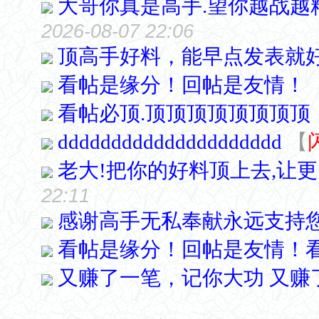
大哥你真是高手.望你越战越
2026-08-07 22:06
顶高手好料，能早点发表就
看帖是缘分！回帖是友情！
看帖必顶.顶顶顶顶顶顶顶顶
ddddddddddddddddddddd
【
老大!把你的好料顶上去,让
22:11
感谢高手无私奉献永远支持您!
看帖是缘分！回帖是友情！
又赚了一笔，记你大功 又赚