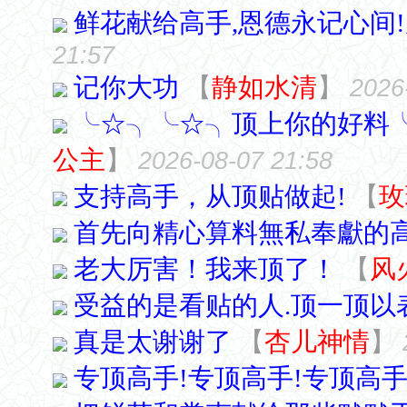
鲜花献给高手,恩德永记心间!
21:57
记你大功
【
静如水清
】
2026
╰☆╮╰☆╮顶上你的好料
公主
】
2026-08-07 21:58
支持高手，从顶贴做起!
【
玫
首先向精心算料無私奉獻的高
老大厉害！我来顶了！
【
风
受益的是看贴的人.顶一顶以表
真是太谢谢了
【
杏儿神情
】
专顶高手!专顶高手!专顶高手