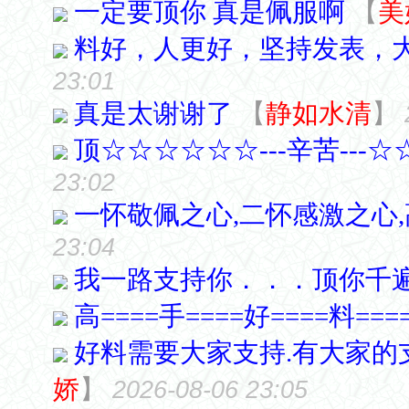
一定要顶你 真是佩服啊
【
美
料好，人更好，坚持发表，
23:01
真是太谢谢了
【
静如水清
】
顶☆☆☆☆☆☆---辛苦---
23:02
一怀敬佩之心,二怀感激之心
23:04
我一路支持你．．．顶你千
高====手====好====料===
好料需要大家支持.有大家的支
娇
】
2026-08-06 23:05