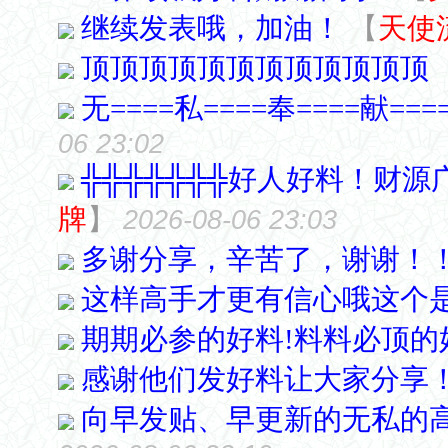
继续发表哦，加油！
【
天使
顶顶顶顶顶顶顶顶顶顶顶顶
无====私====奉====献===
06 23:02
╬╬╬╬╬╬╬好人好料！财源
牌
】
2026-08-06 23:03
多谢分享，辛苦了，谢谢！
这样高手才更有信心哦这个
期期必参的好料!料料必顶的
感谢他们发好料让大家分享
向早发贴、早更新的无私的高