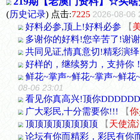
219期【老澳门资料】☆买
(
历史记录
) 点击:
7225
2026-08-06 
好料必参,顶上!好料必参
【
多谢你的好料!您辛苦了!谢谢
共同见证,情真意切!精彩演绎....
好样的，继续努力，支持你
鲜花~掌声~鲜花~掌声~鲜花
08-06 23:01
看见你真高兴!顶你DDDDDD
广大彩民,十分需要你!!!
【
你
顶顶顶顶顶顶顶顶
【
天使流
论坛有你而精彩，彩民有你而