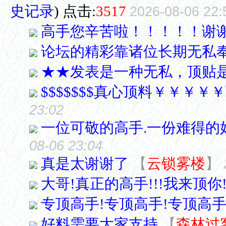
史记录
) 点击:
3517
2026-08-06 22:
高手您辛苦啦！！！！！谢
论坛的精彩靠诸位长期无私
★★发表是一种无私，顶贴
$$$$$$$真心顶料￥￥￥￥
23:02
一位可敬的高手.一份难得的
08-06 23:04
真是太谢谢了
【
云锁雾楼
】
大哥!真正的高手!!!我来顶你
专顶高手!专顶高手!专顶高手
好料需要大家支持
【
森林过