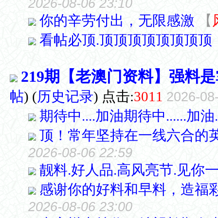
2026-08-06 23:10
你的辛劳付出，无限感激
【
看帖必顶.顶顶顶顶顶顶顶顶
219期【老澳门资料】强料
帖
)
(
历史记录
) 点击:
3011
2026-08
期待中....加油期待中......加油...
顶！常年坚持在一线六合的
2026-08-06 22:59
靓料.好人品.高风亮节.见你
感谢你的好料和早料，造福
2026-08-06 23:00