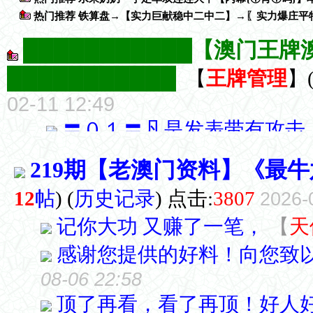
219期【老澳门资料】《最
12
帖
)
(
历史记录
) 点击:
3807
2026-
记你大功 又赚了一笔，
【
天
感谢您提供的好料！向您致
08-06 22:58
顶了再看，看了再顶！好人