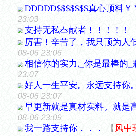
DDDDD$$$$$$$真心顶料
23:03
支持无私奉献者！！！！！
厉害！辛苦了，我只顶为人
08-06 23:06
相信你的实力,_你是最棒的
23:07
好人一生平安。永远支持你
08-06 23:07
早更新就是真材实料。就是
08-06 23:09
我一路支持你．．．
【
风中