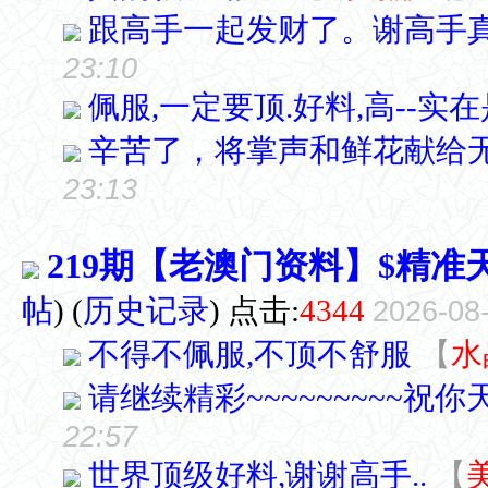
跟高手一起发财了。谢高手
23:10
佩服,一定要顶.好料,高--实在是
辛苦了，将掌声和鲜花献给
23:13
219期【老澳门资料】$精准
帖
)
(
历史记录
) 点击:
4344
2026-08
不得不佩服,不顶不舒服
【
水
请继续精彩~~~~~~~~~祝你天
22:57
世界顶级好料,谢谢高手..
【