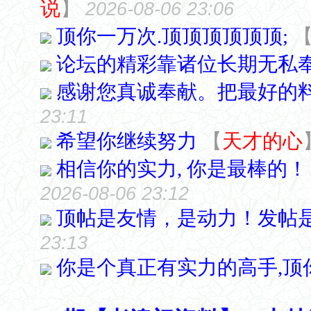
说
】
2026-08-06 23:06
顶你一万次.顶顶顶顶顶顶;
论坛的精彩靠诸位长期无私
感谢您真诚奉献。把最好的
23:11
希望你继续努力
【
天才的心
相信你的实力, 你是最棒的！
2026-08-06 23:12
顶帖是友情，是动力！发帖
23:13
你是个真正有实力的高手,顶