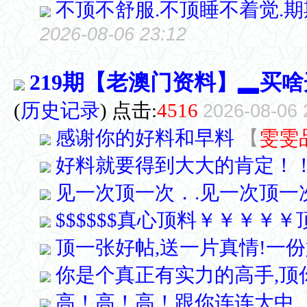
不顶不舒服.不顶睡不着觉.期期
2026-08-06 23:12
219期【老澳门资料】▂买啥
(
历史记录
) 点击:
4516
2026-08-06 
感谢你的好料和早料
【
雯雯
好料就要得到大大的肯定！
见一次顶一次．.见一次顶一次.
$$$$$$真心顶料￥￥￥￥
顶一张好帖,送一片真情!一份
你是个真正有实力的高手,顶
高！高！高！跟你连连大中