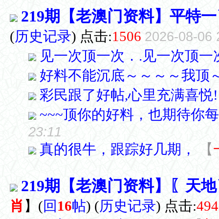
219期【老澳门资料】平特一
(
历史记录
) 点击:
1506
2026-08-06 
见一次顶一次．.见一次顶一次.
好料不能沉底～～～～我顶
彩民跟了好帖,心里充满喜悦!
~~~顶你的好料，也期待你
23:11
真的很牛，跟踪好几期，
【
219期【老澳门资料】〖天
肖
】
(
回
16
帖
)
(
历史记录
) 点击:
494