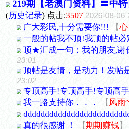
219期【老澳门资料】〓中特
(
历史记录
) 点击:
3507
2026-08-06 
广大彩民,十分需要你!!!
【
心
一般的帖我不顶!我顶的帖必
顶★汇成一句：我的朋友,谢
23:01
顶帖是友情，是动力！发帖
23:02
专顶高手!专顶高手!专顶高手
我一路支持你．．．
【
风雨
dddddddddddddddddddddddd
真的很感谢 ！
【
期期赚钱
】