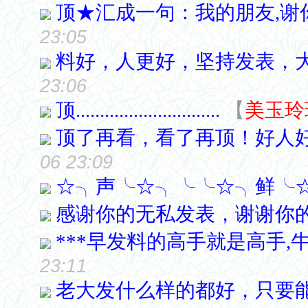
顶★汇成一句：我的朋友,谢
23:05
料好，人更好，坚持发表，
23:06
顶..............................
【
美玉玲
顶了再看，看了再顶！好人
06 23:09
☆╮声╰☆╮╰╰☆╮鲜╰
感谢你的无私发表，谢谢你
***早发料的高手就是高手,牛
23:11
老大发什么样的都好，只要