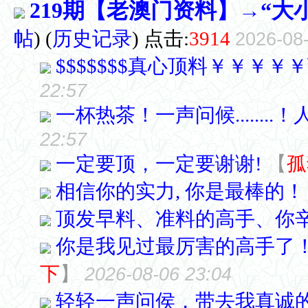
219期【老澳门资料】→“大
帖
)
(
历史记录
) 点击:
3914
2026-08
$$$$$$$真心顶料￥￥￥￥
22:57
一杯热茶！一声问候.......
22:57
一定要顶，一定要谢谢!
【
孤
相信你的实力, 你是最棒的！
顶发早料、准料的高手、你
你是我见过最厉害的高手了！
下
】
2026-08-06 23:04
轻轻一声问侯，带去我真诚