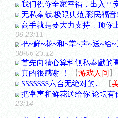
我们祝你全家幸福，出入平
无私奉献,极限典范,彩民福音!
高手就是要大力支持，顶你
06 23:11
把~鲜~花~和~掌~声~送~给~
08-06 23:12
首先向精心算料無私奉獻的高
真的很感谢 ！
【
游戏人间
】
$$$$$$$六合无绝对的。
【
把掌声和鲜花送给你.论坛有
23:14