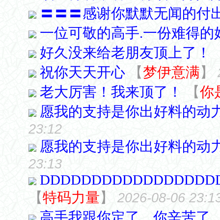
〓〓〓感谢你默默无闻的付
一位可敬的高手.一份难得的
好久没来给老朋友顶上了！
祝你天天开心
【
梦伊意满
】
老大厉害！我来顶了！
【
你
愿我的支持是你出好料的动
23:12
愿我的支持是你出好料的动
23:13
DDDDDDDDDDDDDDDDD
【
特码力量
】
2026-08-06 23:1
高手我跟你定了....你辛苦了