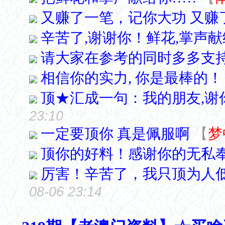
又赚了一笔，记你大功 又赚
辛苦了,谢谢你！鲜花,掌声
请大家在参考的同时多多支持
相信你的实力, 你是最棒的！
顶★汇成一句：我的朋友,谢
23:10
一定要顶你 真是佩服啊
【
梦
顶你的好料！感谢你的无私
厉害！辛苦了，我只顶为人
08-06 23:14