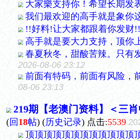
大家樂支持你！希望长期发
我们最欢迎的高手就是象你
!!好料!让大家都跟着你发财!
高手就是要大力支持，顶你
春夏秋冬，甜酸苦辣。只有
2026-08-06 23:12
前面有特码，前面有风险，
08-06 23:13
219期【老澳门资料】＜三
(
回
18
帖
)
(
历史记录
) 点击:
5539
20
顶顶顶顶顶顶顶顶顶顶顶顶