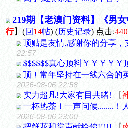
219期【老澳门资料】《男
行
】
(
回
14
帖
)
(
历史记录
) 点击:
440
顶贴是友情.感谢你的分享，支持你
22:57
$$$$$$真心顶料￥￥￥￥
顶！常年坚持在一线六合的
2026-08-06 22:58
实力超凡!大家有目共睹!
【
一杯热茶！一声问候.......
2026-08-06 23:00
把鲜花和掌声献给你!!!!!
【