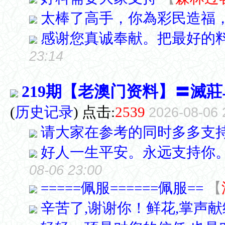
太棒了高手，你為彩民造福
感谢您真诚奉献。把最好的
23:14
219期【老澳门资料】〓滅
(
历史记录
) 点击:
2539
2026-08-06 
请大家在参考的同时多多支持
好人一生平安。永远支持你
08-06 23:00
=====佩服======佩服==
【
辛苦了,谢谢你！鲜花,掌声