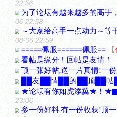
22:56
为了论坛有越来越多的高手，大
06 22:58
～大家给高手一点动力～等
08-06 22:59
=====佩服======佩服==
【
看帖是缘分！回帖是友情！
顶一张好帖,送一片真情!一份
██友██情██的██顶██帖
★论坛有你如虎添翼★！★
23:06
参一份好料,有一份收获!顶一