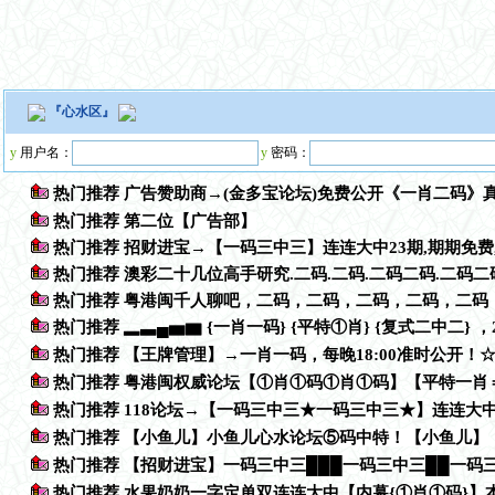
『
心水区
』
y
用户名：
y
密码：