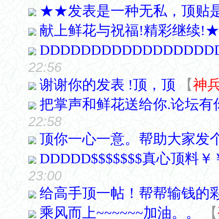
★★发表是一种无私，顶贴
献上鲜花与祝福!精彩继续!
DDDDDDDDDDDDDDDDD
22:56
谢谢你的发表 !顶，顶
【
神
把掌声和鲜花送给你.论坛有
22:58
顶你一心一意。帮助大家发
DDDDD$$$$$$$真心顶料
23:00
给高手顶一帖！帮帮输钱的彩
乘风而上~~~~~~加油。。
【