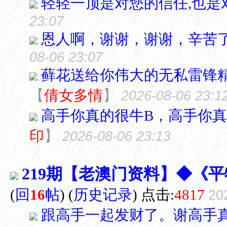
轻轻一顶是对您的信任,也是
23:07
恩人啊，谢谢，谢谢，辛苦
08-06 23:07
藓花送给你伟大的无私雷锋精
【
倩女多情
】
2026-08-06 23:1
高手你真的很牛B，高手你真
印
】
2026-08-06 23:13
219期【老澳门资料】◆《
(
回
16
帖
)
(
历史记录
) 点击:
4817
20
跟高手一起发财了。谢高手