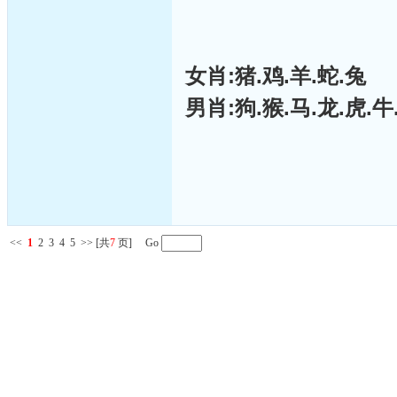
女肖:猪.鸡.羊.蛇.兔
男肖:狗.猴.马.龙.虎.牛
<<
1
2
3
4
5
>>
[共
7
页] Go