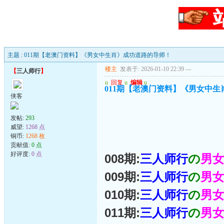
主题 : 011期【老澳门资料】《男女中生肖》成功道路的导师！
楼主
发表于: 2026-01-10 22:39
---
【
三人师行
】
u
回复
u
编辑
u
011期【老澳门资料】《男女中
侠客
发帖:
293
威望:
1268 点
铜币:
1268 枚
贡献值:
0 点
好评度:
0 点
008期:
三人师行
の
男
009期:
三人师行
の
男
010期:
三人师行
の
男
011期:
三人师行
の
男