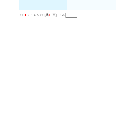
<<
1
2
3
4
5
>>
[共
11
页] Go